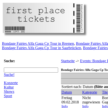
Bondage Fairies Alfa Gaga Cp Tour in Bremen
,
Bondage Fairies Alf
Bondage Fairies Alfa Gaga Cp Tour in Saarbrücken
,
Bondage Fairies
Suche:
Startseite
->
Events: Bondage F
Bondage Fairies: Alfa Gaga Cp To
Suche!
Konzerte
Sortiert nach: Datum
(Bitte a
Kultur
Shows
Datum
Kategorie
Tite
Sport
Freitag
Nicht
Bon
09.02.2018
zugewiesen
Gag
Info
Info
Inf